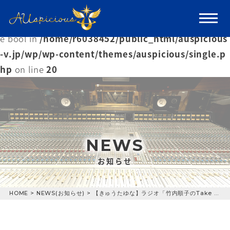
Warning
: Trying to access array offset on value of typ
e bool in
/home/r6038452/public_html/auspicious
-v.jp/wp/wp-content/themes/auspicious/single.p
hp
on line
20
NEWS
お知らせ
HOME
>
NEWS(お知らせ)
>
【きゅうたゆな】ラジオ「竹内順子のTake a Chanceラジオ！」に出演