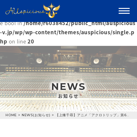
Warning
: Trying to access array offset on value of typ
e bool in
/home/r6038452/public_html/auspicious
-v.jp/wp/wp-content/themes/auspicious/single.p
hp
on line
20
NEWS
お知らせ
HOME
>
NEWS(お知らせ)
>
【上絛千尋】アニメ「アクロトリップ」第6話に出演