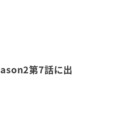
son2第7話に出
。