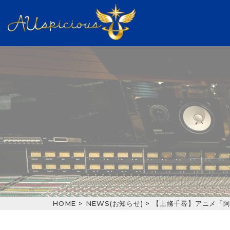
Warning
: Trying to access array offset on value of typ
ne
20
HOME
>
NEWS(お知らせ)
>
【上絛千尋】アニメ「阿