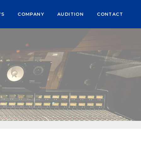
p/wp/wp-content/themes/auspicious/single.php
on li
WS
COMPANY
AUDITION
CONTACT