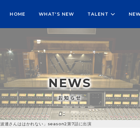
e bool in
/home/r6038452/public_html/auspicious-v.j
HOME
WHAT'S NEW
TALENT
NE
NEWS
お知らせ
波連さんははかれない」season2第7話に出演