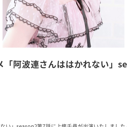
「阿波連さんははかれない」sea
い」season2第7話に上絛千尋が出演いたしました