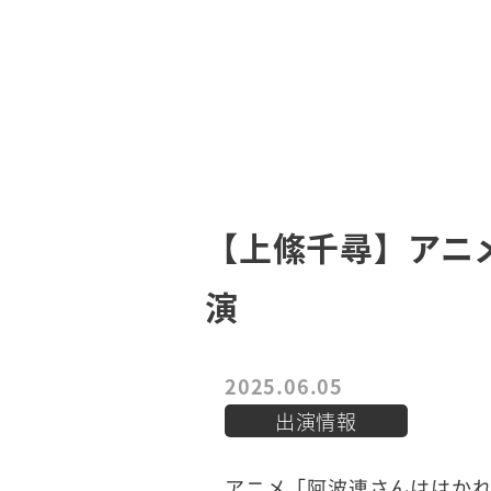
【上絛千尋】アニメ
演
2025.06.05
出演情報
アニメ「阿波連さんははかれな