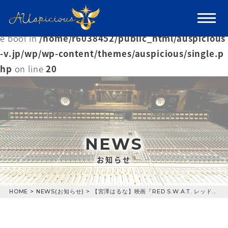
Warning
: Trying to access array offset on value of typ
e bool in
/home/r6038452/public_html/auspicious
-v.jp/wp/wp-content/themes/auspicious/single.p
hp
on line
20
NEWS
お知らせ
HOME
>
NEWS(お知らせ)
>
【宮澤はるな】映画『RED S.W.A.T. レッド・スワット』に出演