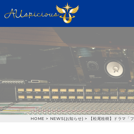
Warning
: Trying to access array offset on value of typ
ne
20
HOME
>
NEWS(お知らせ)
>
【松尾桂樹】ドラマ「フェ