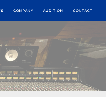
p/wp/wp-content/themes/auspicious/single.php
on li
WS
COMPANY
AUDITION
CONTACT