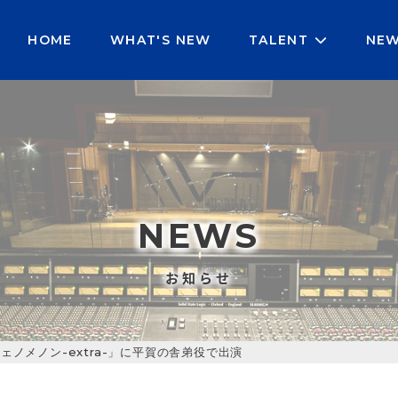
e bool in
/home/r6038452/public_html/auspicious-v.j
HOME
WHAT'S NEW
TALENT
NE
NEWS
お知らせ
ノメノン-extra-」に平賀の舎弟役で出演