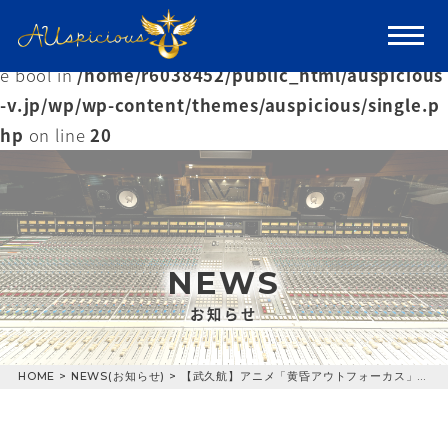
Warning
: Trying to access array offset on value of typ
e bool in
/home/r6038452/public_html/auspicious
-v.jp/wp/wp-content/themes/auspicious/single.p
hp
on line
20
NEWS
お知らせ
HOME
>
NEWS(お知らせ)
>
【武久航】アニメ「黄昏アウトフォーカス」第11話に出演