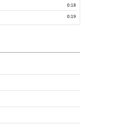
っ
0:18
て
く
0:19
だ
さ
い。