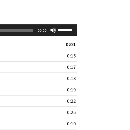
ボ
00:00
リ
ュ
0:01
ー
ム
0:15
調
節
0:17
に
は
0:18
上
下
0:19
矢
印
0:22
キ
0:25
ー
を
0:10
使