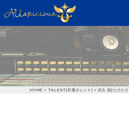
HOME
>
TALENT(所属タレント)
>
武久 航(たけひさ