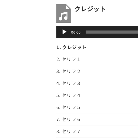
クレジット
音
00:00
声
プ
1.
クレジット
レ
ー
2.
セリフ１
ヤ
ー
3.
セリフ２
4.
セリフ３
5.
セリフ４
6.
セリフ５
7.
セリフ６
8.
セリフ７