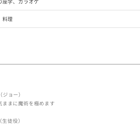
の座学、カラオケ
、料理
（ジョー）
気ままに魔術を極めます
）
2（生徒役）