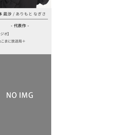
本 凪沙
/ ありもと なぎさ
- 代表作 -
ラジオ】
ちょこまに放送局＋