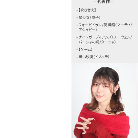
- 代表作 -
• 【吹き替え】
• 傘少女（戚子）
• フォービドゥン/呪縛館（マーティ/
アシュビー）
• ナイトガーディアンズ（リーウェン/
パーシャの母/ターニャ）
• 【ゲーム】
• 黒い砂漠（イノベラ）