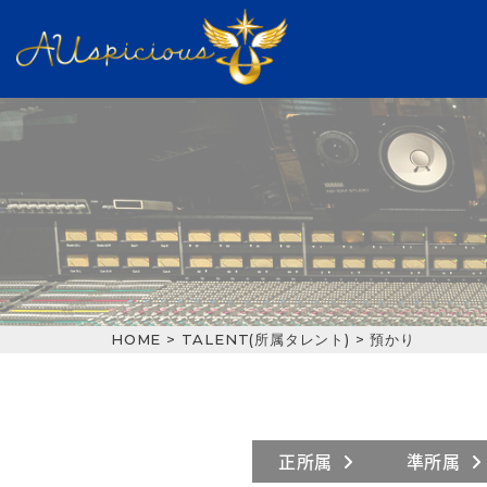
HOME
>
TALENT(所属タレント)
>
預かり
正所属
準所属